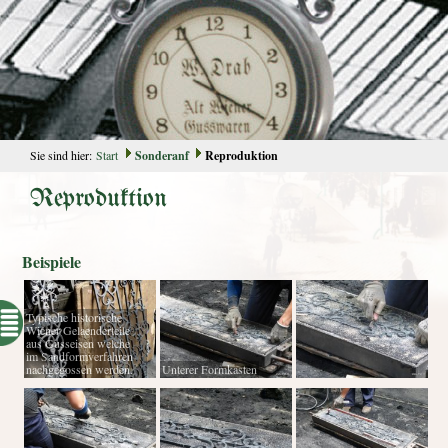
Sie sind hier:
Start
Sonderanf
Reproduktion
Reproduktion
Beispiele
Typische historische
Wiener Gelaenderteile
aus Gusseisen welche
im Sandformverfahren
nachgegossen werden.
Unterer Formkasten